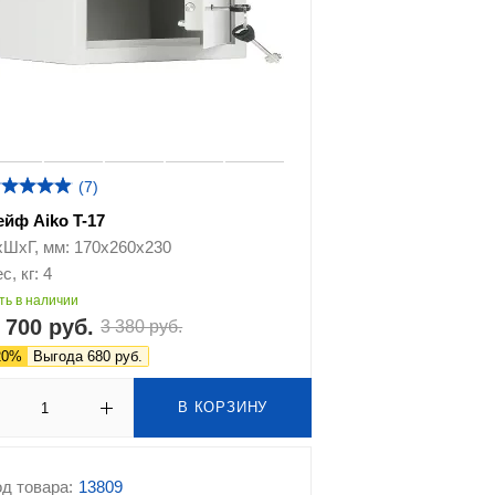
(7)
ейф Aiko T-17
хШхГ, мм: 170x260x230
с, кг: 4
ть в наличии
 700 руб.
3 380 руб.
20%
Выгода 680 руб.
В КОРЗИНУ
д товара:
13809