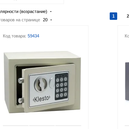
ящики
лярности (возрастание)
Сейфы Valberg
Эксклюзивные сей
1
2
товаров на странице
20
Сейфы для ключей
Автомобильные сейфы
кодовым замком
Код товара:
59434
Ко
Сейфы с биометрическим
Аксессуары и
замком
комплектующие к 