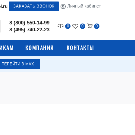
Личный кабинет
l.ru
ЗАКАЗАТЬ ЗВОНОК
8 (800) 550-14-99
0
0
0
8 (495) 740-22-23
ИКАМ
КОМПАНИЯ
КОНТАКТЫ
ПЕРЕЙТИ В МАХ
Сейфы для офиса
Взломостойкие сейфы
е сейфы
Встраиваемые сейфы
ы
Депозитные ячейки
Сейфы Aiko