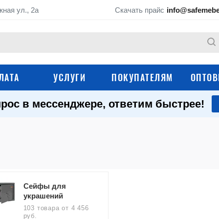
жная ул., 2а
Скачать прайс
info@safemebe
ЛАТА
УСЛУГИ
ПОКУПАТЕЛЯМ
ОПТОВ
рос в мессенджере, ответим быстрее!
Оружейные сейфы
Сейфы для дома
Мебельные сейфы
Маленькие сейфы
Огнестойкие сейфы
Огневзломостойки
Сейфы для
Гостиничные сейфы
Медицинские сейф
украшений
103 товара
от 4 456
Темпокассы и денежные
руб.
Депозитные сейфы