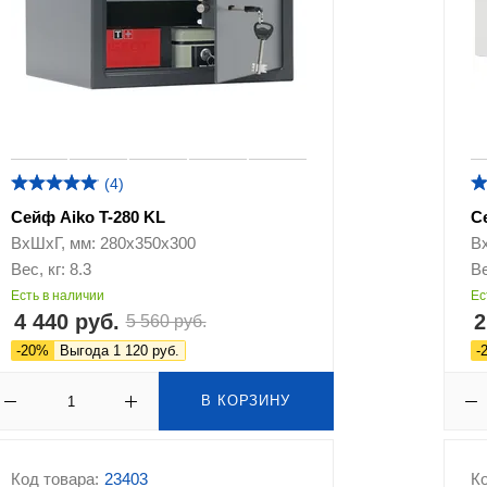
(4)
Сейф Aiko T-280 KL
С
ВхШхГ, мм: 280х350х300
В
Вес, кг: 8.3
Ве
Есть в наличии
Ес
4 440 руб.
2
5 560 руб.
-20%
Выгода 1 120 руб.
-
В КОРЗИНУ
Код товара:
23403
Ко