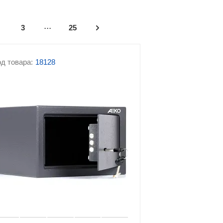
...
фы
Сейфы-шкафы
3
25
 с
Сейфы с кодовым замком
д товара:
18128
сейфам