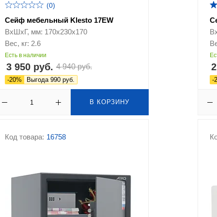
(0)
Сейф мебельный Klesto 17EW
С
ВхШхГ, мм: 170х230х170
В
Вес, кг: 2.6
Ве
Есть в наличии
Ес
3 950 руб.
2
4 940 руб.
-20%
Выгода 990 руб.
-
В КОРЗИНУ
Код товара:
16758
Ко