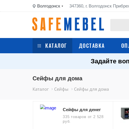
Волгодонск
347360, г. Волгодонск Прибре
КАТАЛОГ
ДОСТАВКА
ОП
Задайте воп
Сейфы
Шкафы металлические
Сейфы для дома
Каталог
Сейфы
Сейфы для дома
Стеллажи металлические
Верстаки
Сейфы для денег
335 товаров
от 2 528
руб.
Тележки