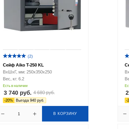
(2)
Сейф Aiko T-250 KL
С
ВхШхГ, мм: 250х350х250
В
Вес, кг: 6.2
Ве
Есть в наличии
Ес
3 740 руб.
2
4 680 руб.
-20%
Выгода 940 руб.
-
В КОРЗИНУ